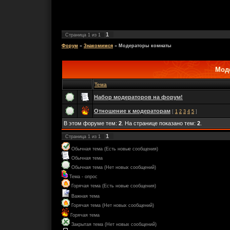
1
Страница
1
из
1
Форум
»
Знакомимся
»
Модераторы комнаты
Мод
Тема
Набор модераторов на форум!
Отношение к модераторам
[
1
2
3
4
5
]
В этом форуме тем:
2
. На странице показано тем:
2
.
1
Страница
1
из
1
Обычная тема (Есть новые сообщения)
Обычная тема
Обычная тема (Нет новых сообщений)
Тема - опрос
Горячая тема (Есть новые сообщения)
Важная тема
Горячая тема (Нет новых сообщений)
Горячая тема
Закрытая тема (Нет новых сообщений)