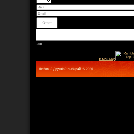
200
В Мой Мир
Любовь? Дружба?-выбирай! © 2026