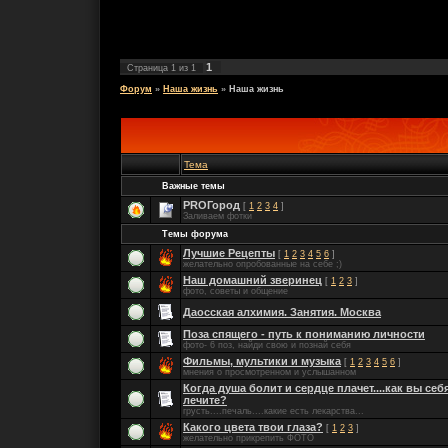
1
Страница
1
из
1
Форум
»
Наша жизнь
»
Наша жизнь
Тема
Важные темы
PROГород
[
1
2
3
4
]
Заливаем фотки
Темы форума
Лучшие Рецепты
[
1
2
3
4
5
6
]
желательно опробованные на себе ;)
Наш домашний зверинец
[
1
2
3
]
фото, советы и общение
Даосская алхимия. Занятия. Москва
Поза спящего - путь к пониманию личности
фото- 6 поз, найди свою и познай себя
Фильмы, мультики и музыка
[
1
2
3
4
5
6
]
мнения о просмотренном и услышанном
Когда душа болит и сердце плачет....как вы себ
лечите?
грусть....печаль....какие есть лекарства...
Какого цвета твои глаза?
[
1
2
3
]
желательно прикрепить ФОТО