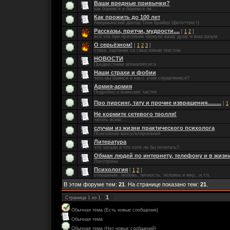
Ваши вредные привычки?
как боремся и боремся ли....
Как прожить до 100 лет
Американский доктор Тони Брайер (фото+текст)
Рассказы, притчи, мудрости....
[
1
2
]
всё что при прочтении тронуло вашу душу и ваш разум
О серьёзном!
[
1
2
3
]
стихи, картинки со смысловым текстом
НОВОСТИ
Предвестники апокалипсиса
Наши страхи и фобии
чего мы боимся и как с этим справляемся?
Армия-армия
Подробно о воинских частях
Про пирсинг, тату и прочие извращения.........
[
1
Не кормите сетевого тролля!
читать всем....
случаи из жизни практического психолога
Психология консультирования
Литература
что читали и что хоте ли бы почитать?
Обман людей по интернету, телефону и в жизн
Лохотроны
Психология
[
1
2
]
отношения, любовь, личность, человек и мир...и.т.п.
В этом форуме тем:
21
. На странице показано тем:
21
.
1
Страница
1
из
1
Обычная тема (Есть новые сообщения)
Обычная тема
Обычная тема (Нет новых сообщений)