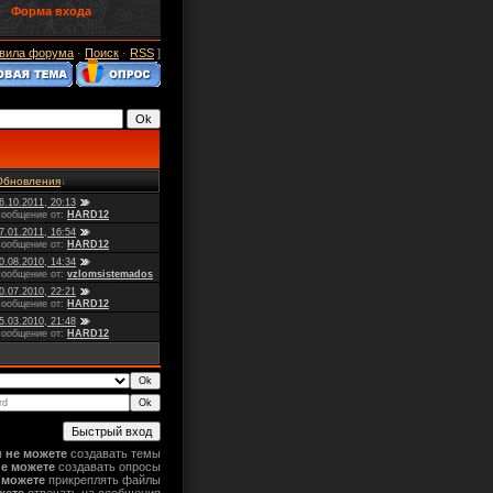
Форма входа
вила форума
·
Поиск
·
RSS
]
Обновления
↓
6.10.2011, 20:13
ообщение от:
HARD12
7.01.2011, 16:54
ообщение от:
HARD12
0.08.2010, 14:34
ообщение от:
vzlomsistemados
0.07.2010, 22:21
ообщение от:
HARD12
5.03.2010, 21:48
ообщение от:
HARD12
ы
не можете
создавать темы
не можете
создавать опросы
 можете
прикреплять файлы