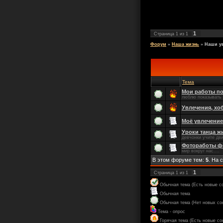
1
Страница
1
из
1
Форум
»
Наша жизнь
»
Наши у
Тема
Мои работы по
люблю показы
Увлечения, хо
Моё увлечение 
Уроки танца ж
девчонки учите дв
Фотоработы ф
мир вокруг нас....
В этом форуме тем:
5
. На 
1
Страница
1
из
1
Обычная тема (Есть новые с
Обычная тема
Обычная тема (Нет новых со
Тема - опрос
Горячая тема (Есть новые с