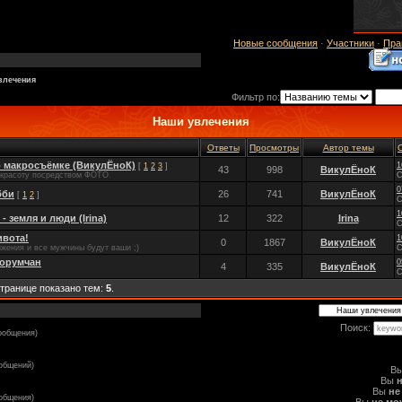
Новые сообщения
·
Участники
·
Пра
влечения
Фильтр по:
Наши увлечения
Ответы
Просмотры
Автор темы
 макросъёмке (ВикулЁноК)
1
[
1
2
3
]
43
998
ВикулЁноК
вать красоту посредством ФОТО
С
0
бби
26
741
ВикулЁноК
[
1
2
]
С
1
- земля и люди (Irina)
12
322
Irina
С
ивота!
1
0
1867
ВикулЁноК
ижения и все мужчины будут ваши ;)
С
орумчан
0
4
335
ВикулЁноК
С
странице показано тем:
5
.
Поиск:
ообщения)
общений)
В
Вы
Вы
не
ообщения)