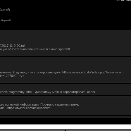
Вы
не мо
общений)
ообщений)