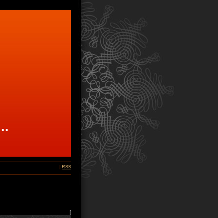
...
|
RSS
[