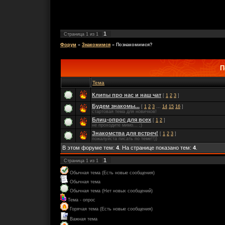
1
Страница
1
из
1
Форум
»
Знакомимся
»
Познакомимся?
П
Тема
Клипы про нас и наш чат
[
1
2
3
]
Будем знакомы...
[
1
2
3
…
14
15
16
]
стартовая тема для новичков!
Блиц-опрос для всех
[
1
2
]
не проходите мимо... ;)
Знакомства для встреч!
[
1
2
3
]
пожалуйста писать по теме!!))
В этом форуме тем:
4
. На странице показано тем:
4
.
1
Страница
1
из
1
Обычная тема (Есть новые сообщения)
Обычная тема
Обычная тема (Нет новых сообщений)
Тема - опрос
Горячая тема (Есть новые сообщения)
Важная тема