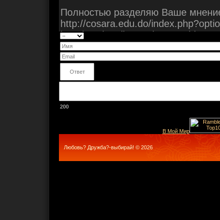
200
В Мой Мир
Любовь? Дружба?-выбирай! © 2026