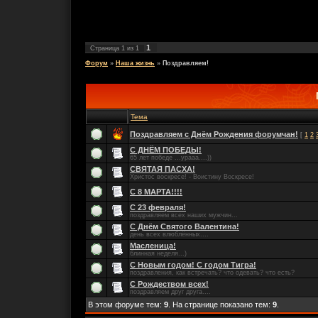
1
Страница
1
из
1
Форум
»
Наша жизнь
»
Поздравляем!
Тема
Поздравляем с Днём Рождения форумчан!
[
1
2
С ДНЁМ ПОБЕДЫ!
65 лет победе ...урааа....))
СВЯТАЯ ПАСХА!
Христос воскресе! - Воистину Воскресе!
С 8 МАРТА!!!!
С 23 февраля!
поздравляем всех наших мужчин...
С Днём Святого Валентина!
день всех влюблённых....
Масленица!
блинная неделя...)
С Новым годом! С годом Тигра!
поздравления, как встречать? что одевать? что есть?
С Рождеством всех!
поздравляем друг друга....
В этом форуме тем:
9
. На странице показано тем:
9
.