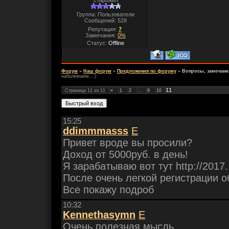
старожил
Группа: Пользователи
Сообщений:
528
Репутация:
7
Замечания:
0%
Статус:
Offline
Форум
»
Наш форум
»
Предложения по форуму
»
Вопросы, замечани
наболевшем....)
11
Страница
11
из
11
«
1
2
…
9
10