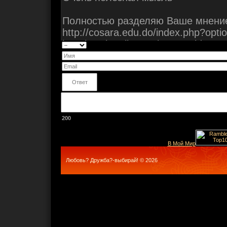
200
В Мой Мир
Любовь? Дружба?-выбирай! © 2026