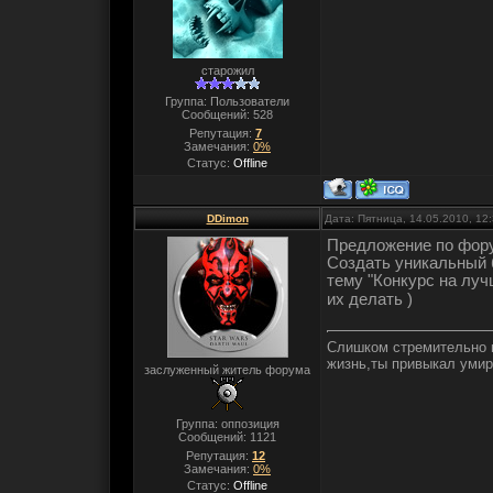
старожил
Группа: Пользователи
Сообщений:
528
Репутация:
7
Замечания:
0%
Статус:
Offline
DDimon
Дата: Пятница, 14.05.2010, 12
Предложение по фор
Создать уникальный 
тему "Конкурс на лу
их делать )
Слишком стремительно п
жизнь,ты привыкал умир
заслуженный житель форума
Группа: оппозиция
Сообщений:
1121
Репутация:
12
Замечания:
0%
Статус:
Offline