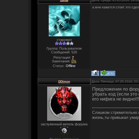
ЦарЬ
Дата: Среда, 05.05.2010, 14:0
а мне кажется стоит это сдел
старожил
Группа: Пользователи
Сообщений:
528
Репутация:
7
Замечания:
0%
Статус:
Offline
DDimon
Дата: Пятница, 07.05.2010, 23
Предложения по фор
убрать код (если это
его нифига не видно!!!
Слишком стремительно п
жизнь,ты привыкал умир
заслуженный житель форума