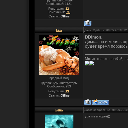
Группа: оппозиция
Сообщений:
1121
Репутация:
12
Замечания:
0%
Статус:
Offline
Irina
Дата: Суббота, 08.05.2010, 12
DDimon
,
Димк... он и меня зад
будет время пороюсь
Мстит только слабый, с
вредный мод
Группа: Администраторы
Сообщений:
933
Репутация:
19
Статус:
Offline
ЦарЬ
Дата: Воскресенье, 09.05.2010
ура и в игноре))))