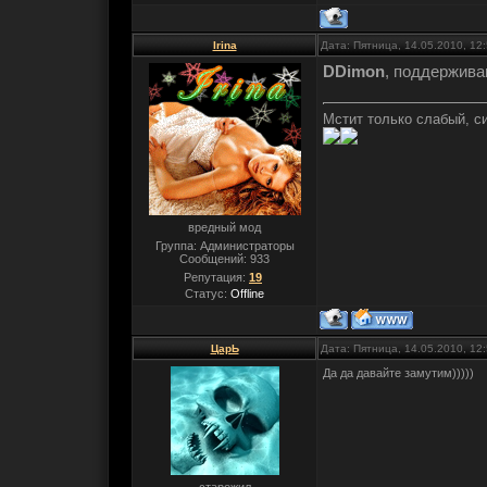
Irina
Дата: Пятница, 14.05.2010, 12
DDimon
, поддерживаю
Мстит только слабый, с
вредный мод
Группа: Администраторы
Сообщений:
933
Репутация:
19
Статус:
Offline
ЦарЬ
Дата: Пятница, 14.05.2010, 12
Да да давайте замутим)))))