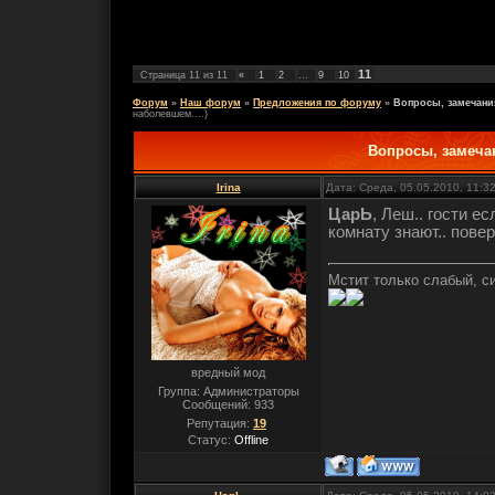
11
Страница
11
из
11
«
1
2
…
9
10
Форум
»
Наш форум
»
Предложения по форуму
»
Вопросы, замечани
наболевшем....)
Вопросы, замеча
Irina
Дата: Среда, 05.05.2010, 11:3
ЦарЬ
, Леш.. гости ес
комнату знают.. повер
Мстит только слабый, с
вредный мод
Группа: Администраторы
Сообщений:
933
Репутация:
19
Статус:
Offline