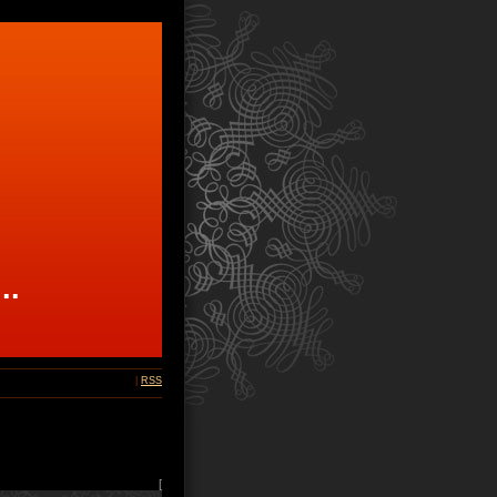
...
|
RSS
[