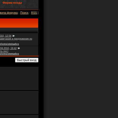
Форма входа
вила форума
·
Поиск
·
RSS
]
010, 12:54
замечания и предложения по
zlomsistemados
04.2010, 19:42
ть пост
zlomsistemados