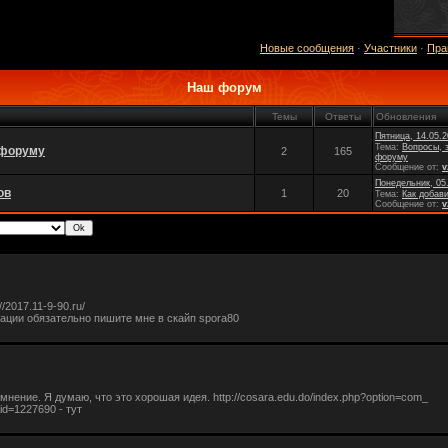
Новые сообщения
·
Участники
·
Пра
Наш форум
Темы
Ответы
Обновления
Пятница, 14.05.2
Тема:
Вопросы, 
 форуму
2
165
форуму
Сообщение от:
v
Понедельник, 05.
ов
1
20
Тема:
Как добави
Сообщение от:
v