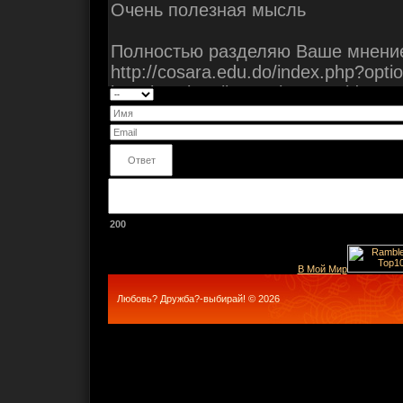
200
В Мой Мир
Любовь? Дружба?-выбирай! © 2026