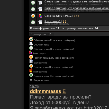
Самое приятное, что делал вам любимый мужч
не важно бывший или настоящий, всё что запомнилось...
Самое приятное, что делала вам любимая жен
не важно бывшая или настоящая, всё что запомнилось....
Секс на одну ночь...
[
1
2
3
]
Кто платит?
[
1
2
]
мужчина или женщина?
В этом форуме тем:
14
. На странице показано тем:
14
.
1
Страница
1
из
1
Обычная тема (Есть новые сообщения)
Обычная тема
Обычная тема (Нет новых сообщений)
Тема - опрос
Горячая тема (Есть новые сообщения)
Важная тема
Горячая тема (Нет новых сообщений)
Горячая тема
Закрытая тема (Нет новых сообщений)
Закрытая тема