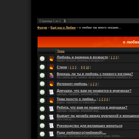
1
Страница
1
из
1
Форум
»
Ещё раз о Любви
»
о любви так много сказано...
о любви
Тема
Любовь и разница в возрасте
[
1
2
3
]
играет ли роль разница в возрасте?
Стихи
[
1
2
3
…
8
9
10
]
Веришь ли ты в любовь с первого взгляда?
На самом деле, можно ли не зная человека влюбиться?
Интернет-любовь
[
1
2
3
]
Девушки, что вам не нравится в мужчинах?
одежда, парфюм, внешний вид...
Тема просто о любви...
[
1
2
3
4
]
видео, картинки со смыслом
Ребята, что вам не нравится в девушках?
одежда, парфюм, внешний вид...
Бывает ли дружба между мужчиной и женщино
(без секса)...
Руководство для желающих жениться
Ради любимого(любимой)....
покупки, поступки и всё остальное ради любви....