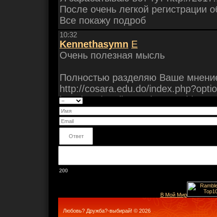
200
В Мой Мир
Любовь? Дружба?-выбирай! © 2026