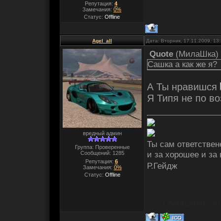
Репутация:
4
Замечания:
0%
Статус:
Offline
Agel_all
Дата: Вторник, 17.11.2009, 13
Quote
(
МилаШка
)
Сашка а как же я?
А Ты нравишся
Я Типя не по во
вредный админ
Ты сам ответствене
Группа: Проверенные
и за хорошее и за
Сообщений:
1285
Репутация:
6
Р.Гейдж
Замечания:
0%
Статус:
Offline
Сообщение от