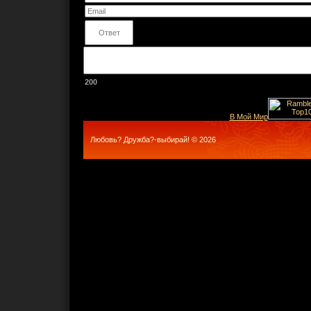
200
В Мой Мир
Любовь? Дружба?-выбирай! © 2026