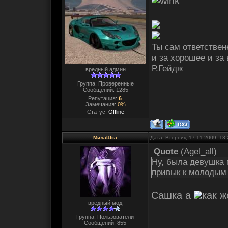
Ты сам ответствене
и за хорошее и за
Р.Гейдж
вредный админ
Группа: Проверенные
Сообщений:
1285
Репутация:
6
Замечания:
0%
Статус:
Offline
МилаШка
Дата: Вторник, 17.11.2009, 13
Quote
(
Agel_all
)
Ну, была девушка 
привык к молодым 
Сашка а
как ж
вредный мод
Группа: Пользователи
Сообщений:
855