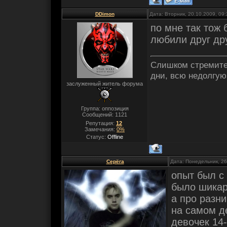
DDimon
Дата: Вторник, 20.10.2009, 09
по мне так тож 
любили друг дру
Слишком стремител
дни, всю недолгую
заслуженный житель форума
Группа: оппозиция
Сообщений:
1121
Репутация:
12
Замечания:
0%
Статус:
Offline
Серёга
Дата: Понедельник, 26
опыт был с 
было шикар
а про разни
на самом де
девочек 14-