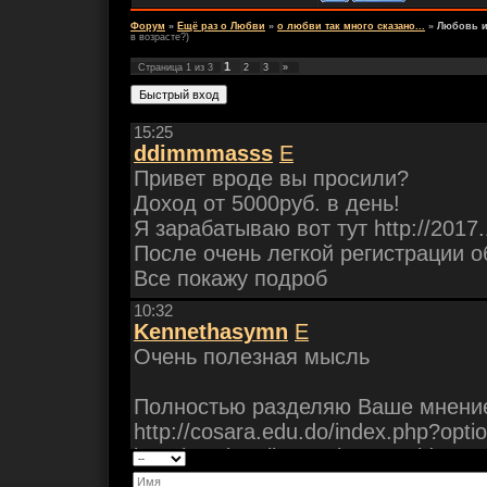
Форум
»
Ещё раз о Любви
»
о любви так много сказано...
»
Любовь и
в возрасте?)
1
Страница
1
из
3
2
3
»