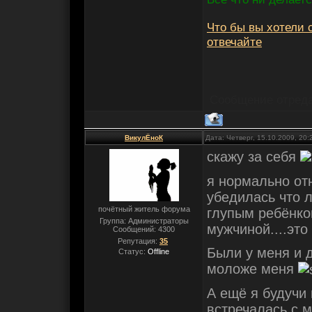
Что бы вы хотели с
отвечайте
Сообщение отред
ВикулЁноК
Дата: Четверг, 15.10.2009, 20
скажу за себя
я нормально отн
убедилась что л
почётный житель форума
глупым ребёнко
Группа: Администраторы
мужчиной....это
Сообщений:
4300
Репутация:
35
Были у меня и д
Статус:
Offline
моложе меня
А ещё я будучи 
встречалась с 