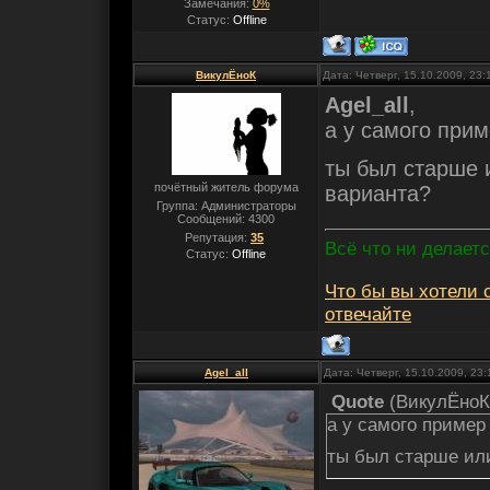
Замечания:
0%
Статус:
Offline
ВикулЁноК
Дата: Четверг, 15.10.2009, 23
Agel_all
,
а у самого при
ты был старше 
почётный житель форума
варианта?
Группа: Администраторы
Сообщений:
4300
Репутация:
35
Всё что ни делаетс
Статус:
Offline
Что бы вы хотели с
отвечайте
Agel_all
Дата: Четверг, 15.10.2009, 23
Quote
(
ВикулЁноК
а у самого пример
ты был старше ил