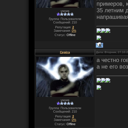
примеров, к
35 летним д
умник
напрашиваяс
Группа: Пользователи
Сообщений:
210
Репутация:
2
Замечания:
0%
Статус:
Offline
Серёга
Дата: Вторник, 27.10.
а честно го
а не его воз
умник
Группа: Пользователи
Сообщений:
210
Репутация:
2
Замечания:
0%
Статус:
Offline