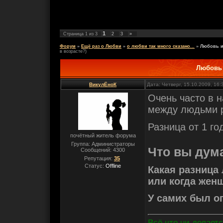
1
Страница
1
из
3
2
3
»
Форум
»
Ещё раз о Любви
»
о любви так много сказано...
»
Любовь и
в возрасте?)
Любовь 
ВикулЁноК
Дата: Четверг, 15.10.2009, 16
Очень часто в 
между людьми 
Разница от 1 го
почётный житель форума
Группа: Администраторы
Что вы дума
Сообщений:
4300
Репутация:
35
Статус:
Offline
Какая разница
или когда жен
У самих был о
Всё что ни делаетс