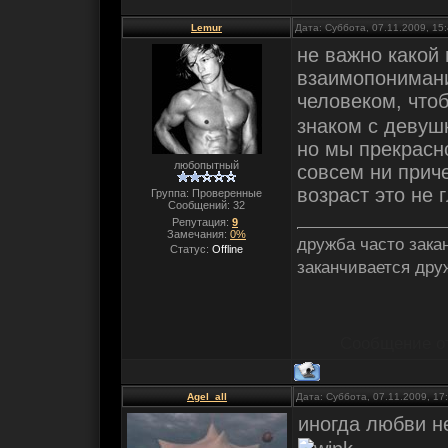
Lemur
Дата: Суббота, 07.11.2009, 15
не важно какой 
взаимопонимани
человеком, что
знаком с девуш
но мы прекрасно
любопытный
совсем ни приче
возраст это не 
Группа: Проверенные
Сообщений:
32
Репутация:
9
Замечания:
0%
дружба часто зака
Статус:
Offline
заканчивается друж
Сообщение о
Agel_all
Дата: Суббота, 07.11.2009, 1
иногда любви н