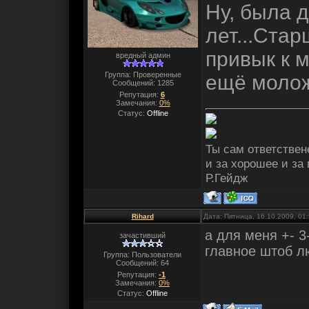
Ну, была 
лет...Стар
привык к 
вредный админ
Группа: Проверенные
ещё молож
Сообщений:
1285
Репутация:
6
Замечания:
0%
Статус:
Offline
Ты сам ответствене
и за хорошее и за
Р.Гейдж
Rihard
Дата: Пятница, 16.10.2009, 01
а для меня +- 3
зачастивший
главное штоб л
Группа: Пользователи
Сообщений:
64
Репутация:
-1
Замечания:
0%
Статус:
Offline